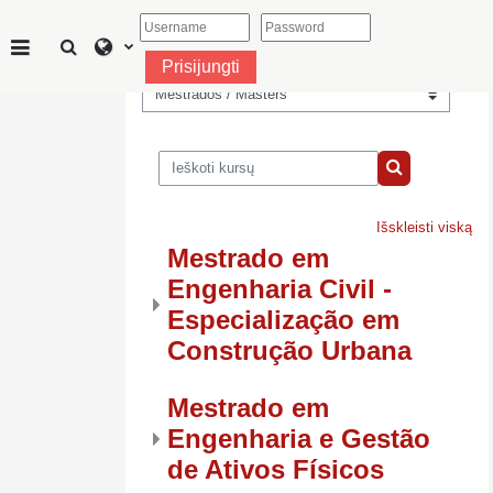
Pereiti į pagrindinį turinį
Perjungti paieškos įvestį
Prisijungti
Šoninis skydelis
Kursų kategorijos
Ieškoti kursų
Ieškoti kursų
Išskleisti viską
Mestrado em
Engenharia Civil -
Especialização em
Construção Urbana
Mestrado em
Engenharia e Gestão
de Ativos Físicos